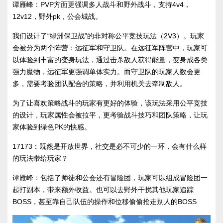
谭雁峰：PVP方面更强调多人战斗和野外战斗，支持4v4，
12v12，野外pk，公会城战。
我们设计了“绿洲保卫战”的非对称公平竞技玩法（2V3）。玩家
会被分为两个阵营：远征军和守卫队。在远征军阵营中，玩家可
以体验到丰富的变身玩法，通过击杀敌人获得能量，变身成各类
强力魔物，远征军更强调单体实力。而守卫队的玩家人数会更
多，需要考验团队配合的策略，并利用机关去牵制敌人。
为了让喜欢策略战斗的玩家有更好的体验，该玩法采用公平竞技
的设计，玩家属性会被拉平，更考验战斗技巧和团队策略，让玩
家体验到绿色PK的快感。
17173：既然是开放世界，社交是必不可少的一环，会有什么样
的玩法带给玩家？
谭雁峰：包括了师徒和公会还有冒险团，玩家可以组成冒险团一
起打副本，带来额外收益。也可以去野外干扰其他玩家追踪
BOSS，甚至靠自己队伍的操作和位移偷偷抢走别人的BOSS